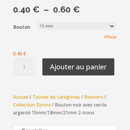
Plage
0.40
€
–
0.60
€
de
prix :
Bouton
0.40 €
Effacer
à
0.60 €
0.40
€
quantité
Ajouter au panier
de
Bouton
noir
avec
Accueil
/
Toutes les catégories
/
Boutons
/
cercle
Collection Dimna
/ Bouton noir avec cercle
argenté
argenté 15mm/18mm/21mm 2-trous
15mm/18mm/21mm
2-