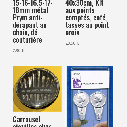
15-16-16.5-17-
40x30cm, Kit
18mm métal
aux points
Prym anti-
comptés, café,
dérapant au
tasses au point
choix, dé
croix
couturière
29.50
€
2.90
€
Carrousel
aiguilles chas