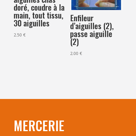
doré, coudre à la
main, tout tissu,
Enfileur
30 aiguilles
d’aiguilles (2),
passe aiguille
2.50
€
(2)
2.00
€
MERCERIE