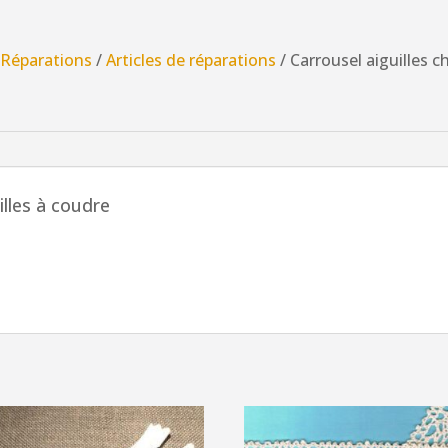
aiguilles
chas
/
Réparations
/
Articles de réparations
/ Carrousel aiguilles c
doré,
coudre
à
la
main,
illes à coudre
tout
tissu,
30
aiguilles