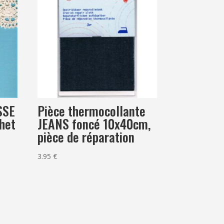
SSE
Pièce thermocollante
het
JEANS foncé 10x40cm,
pièce de réparation
3.95
€