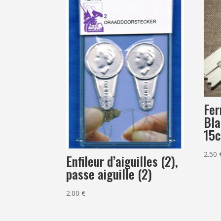
Fer
Bl
15
2.50
Enfileur d’aiguilles (2),
passe aiguille (2)
2.00
€