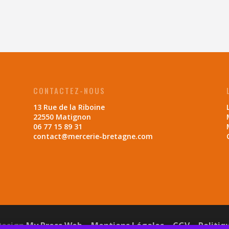
CONTACTEZ-NOUS
13 Rue de la Riboine
22550 Matignon
06 77 15 89 31
contact@mercerie-bretagne.com
Design
My Press Web
–
Mentions Légales
–
CGV
–
Politiq