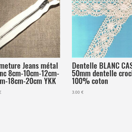
meture Jeans métal
Dentelle BLANC CA
anc 8cm-10cm-12cm-
50mm dentelle croc
cm-18cm-20cm YKK
100% coton
€
3.00
€