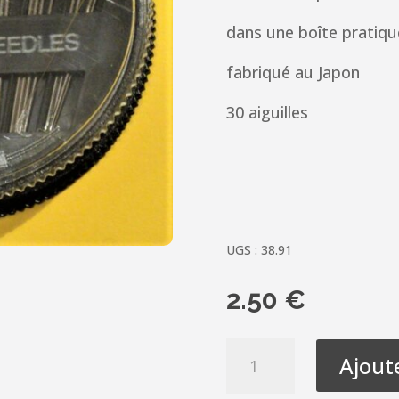
dans une boîte pratiqu
fabriqué au Japon
30 aiguilles
UGS :
38.91
2.50
€
quantité
Ajout
de
Carrousel