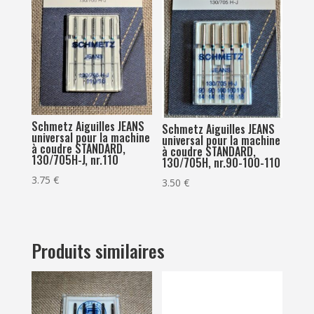
Schmetz Aiguilles JEANS
Schmetz Aiguilles JEANS
universal pour la machine
universal pour la machine
à coudre STANDARD,
à coudre STANDARD,
130/705H-J, nr.110
130/705H, nr.90-100-110
3.75
€
3.50
€
Produits similaires