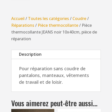
Pièce
thermocollante
JEANS
Accueil
/
Toutes les catégories
/
Coudre
/
noir
Réparations
/
Pièce thermocollante
/ Pièce
10x40cm,
thermocollante JEANS noir 10x40cm, pièce de
pièce
réparation
de
réparation
Description
Pour réparation sans coudre de
pantalons, manteaux, vêtements
de travail et de loisir.
Vous aimerez peut-être aussi…