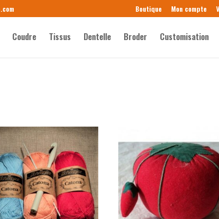
e.com
Boutique
Mon compte
V
Coudre
Tissus
Dentelle
Broder
Customisation