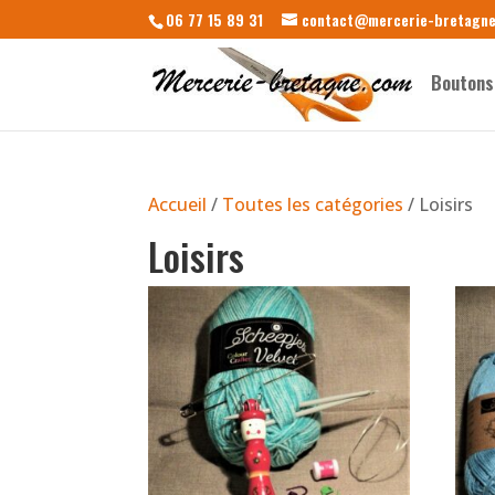
06 77 15 89 31
contact@mercerie-bretagn
Boutons
Accueil
/
Toutes les catégories
/ Loisirs
Loisirs