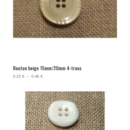
Bouton beige 15mm/20mm 4-trous
Plage
0.25
€
–
0.40
€
de
prix :
0.25 €
à
0.40 €