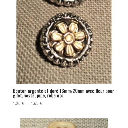
Bouton argenté et doré 16mm/20mm avec fleur pour
gilet, veste, jupe, robe etc
Plage
1.20
€
–
1.65
€
de
prix :
1.20 €