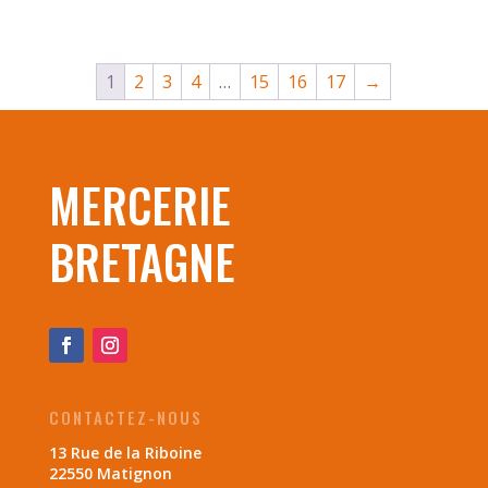
de
prix :
0.40 €
1
2
3
4
…
15
16
17
→
à
0.60 €
MERCERIE
BRETAGNE
CONTACTEZ-NOUS
13 Rue de la Riboine
22550 Matignon