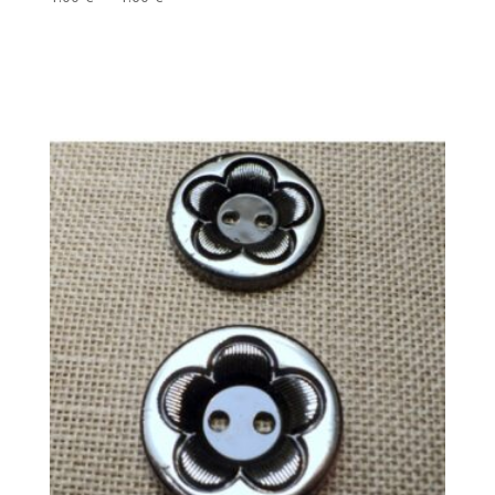
de
prix :
1.00 €
à
1.60 €