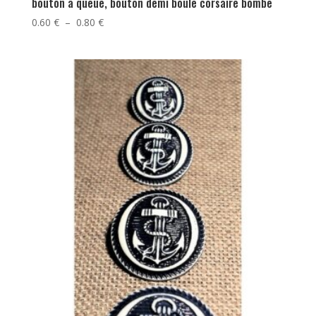
bouton à queue, bouton demi boule corsaire bombé
Plage
0.60
€
–
0.80
€
de
prix :
0.60 €
à
0.80 €