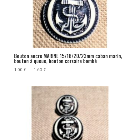
Bouton ancre MARINE 15/18/20/23mm caban marin,
bouton à queue, bouton corsaire bombé
Plage
1.00
€
–
1.60
€
de
prix :
1.00 €
à
1.60 €