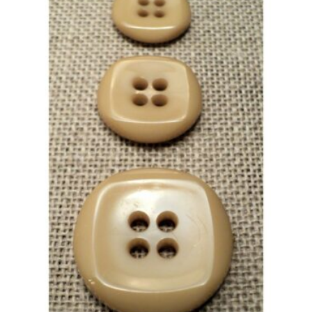
à
1.65 €