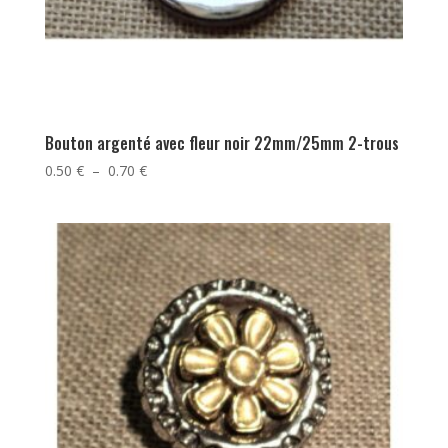
Bouton argenté avec fleur noir 22mm/25mm 2-trous
Plage
0.50
€
–
0.70
€
de
prix :
0.50 €
à
0.70 €