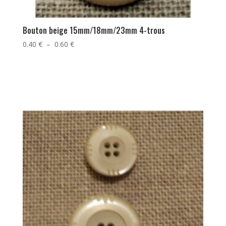
Bouton beige 15mm/18mm/23mm 4-trous
Plage
0.40
€
–
0.60
€
de
prix :
0.40 €
à
0.60 €