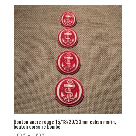
prix :
1.00 €
à
1.60 €
Bouton ancre rouge 15/18/20/23mm caban marin,
bouton corsaire bombé
Plage
1.00
€
–
1.60
€