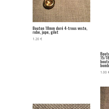
Bouton 18mm doré 4-trous veste,
robe, jupe, gilet
1.20
€
Bout
15/1
bouto
bomb
1.00