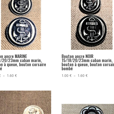
on ancre MARINE
Bouton ancre NOIR
8/20/23mm caban marin,
15/18/20/23mm caban marin,
n à queue, bouton corsaire
bouton à queue, bouton corsai
é
bombé
Plage
Plage
€
–
1.60
€
1.00
€
–
1.60
€
de
de
prix :
prix :
1.00 €
1.00 €
à
à
1.60 €
1.60 €