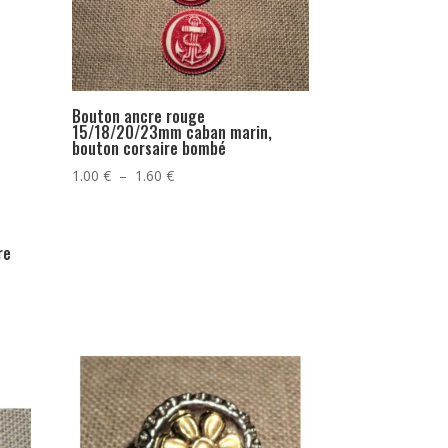
Bouton ancre rouge
15/18/20/23mm caban marin,
bouton corsaire bombé
Plage
1.00
€
–
1.60
€
de
prix :
1.00 €
re
à
1.60 €