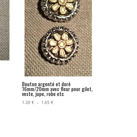
Bouton argenté et doré
16mm/20mm avec fleur pour gilet,
veste, jupe, robe etc
Plage
1.20
€
–
1.65
€
de
prix :
1.20 €
à