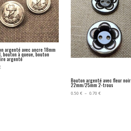
on argenté avec ancre 18mm
, bouton à queue, bouton
ire argenté
€
Bouton argenté avec fleur noir
22mm/25mm 2-trous
Plage
0.50
€
–
0.70
€
de
prix :
0.50 €
à
0.70 €