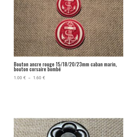
Bouton ancre rouge 15/18/20/23mm caban marin,
bouton corsaire bombé
Plage
1.00
€
–
1.60
€
de
prix :
1.00 €
à
1.60 €