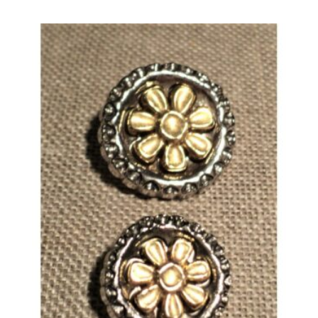
de
prix :
0.50 €
à
0.70 €