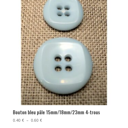
Bouton bleu pâle 15mm/18mm/23mm 4-trous
Plage
0.40
€
–
0.60
€
de