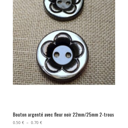
Bouton argenté avec fleur noir 22mm/25mm 2-trous
Plage
0.50
€
–
0.70
€