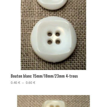
Bouton blanc 15mm/18mm/23mm 4-trous
Plage
0.40
€
–
0.60
€
de
prix :
0.40 €
à