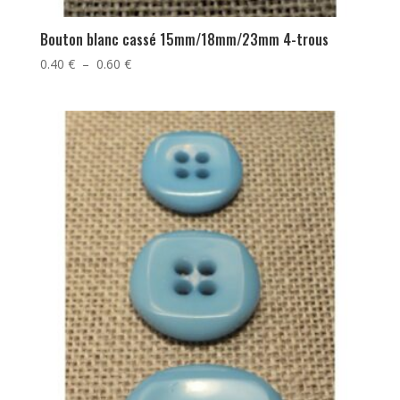
Bouton blanc cassé 15mm/18mm/23mm 4-trous
Plage
0.40
€
–
0.60
€
de
prix :
0.40 €
à
0.60 €