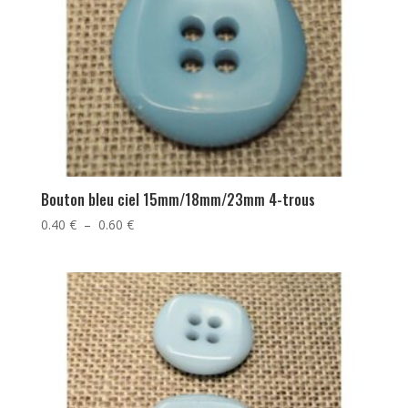
Bouton bleu ciel 15mm/18mm/23mm 4-trous
Plage
0.40
€
–
0.60
€
de
prix :
0.40 €
à
0.60 €