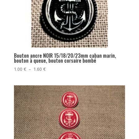
Bouton ancre NOIR 15/18/20/23mm caban marin,
bouton à queue, bouton corsaire bombé
Plage
1.00
€
–
1.60
€
de
prix :
1.00 €
à
1.60 €