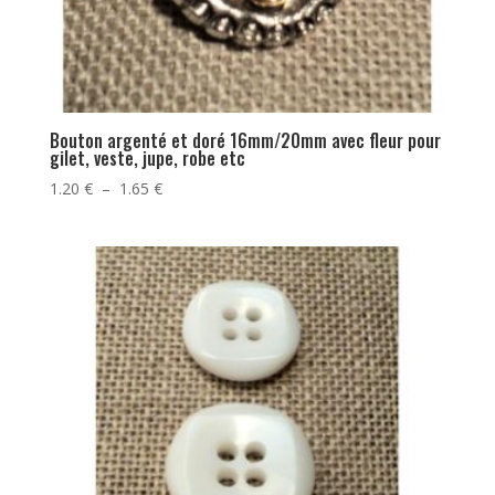
Bouton argenté et doré 16mm/20mm avec fleur pour
gilet, veste, jupe, robe etc
Plage
1.20
€
–
1.65
€
de
prix :
1.20 €
à
1.65 €