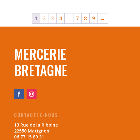
prix :
0.40 €
1
2
3
4
…
7
8
9
→
à
0.60 €
MERCERIE
BRETAGNE
CONTACTEZ-NOUS
13 Rue de la Riboine
22550 Matignon
06 77 15 89 31