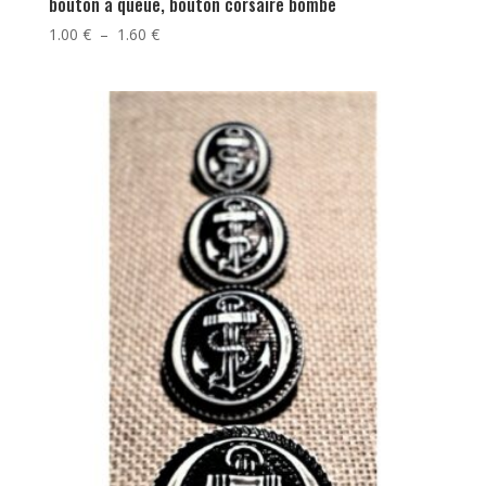
bouton à queue, bouton corsaire bombé
Plage
1.00
€
–
1.60
€
de
prix :
1.00 €
à
1.60 €