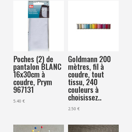
Poches (2) de
Goldmann 200
pantalon BLANC
mètres, fil à
16x30cm à
coudre, tout
coudre, Prym
tissu, 240
967131
couleurs à
choisissez..
5.40
€
2.50
€