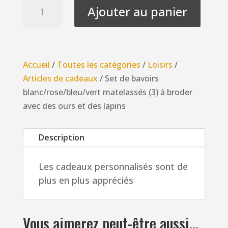
quantité
Ajouter au panier
de
Set
de
bavoirs
Accueil
/
Toutes les catégories
/
Loisirs
/
blanc/rose/bleu/vert
Articles de cadeaux
/ Set de bavoirs
matelassés
blanc/rose/bleu/vert matelassés (3) à broder
(3)
avec des ours et des lapins
à
broder
Description
avec
des
Les cadeaux personnalisés sont de
ours
plus en plus appréciés
et
des
lapins
Vous aimerez peut-être aussi…