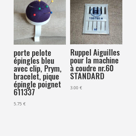
Ruppel Aiguilles
porte pelote
pour la machine
épingles bleu
à coudre nr.60
avec clip, Prym,
STANDARD
bracelet, pique
épingle poignet
3.00
€
611337
5.75
€