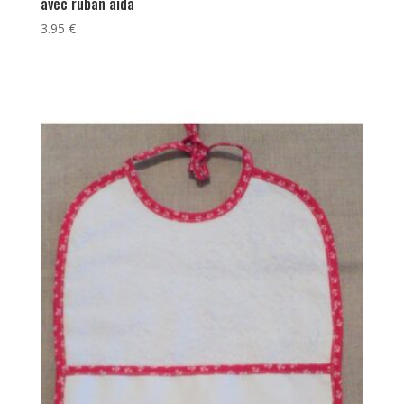
avec ruban aida
3.95
€