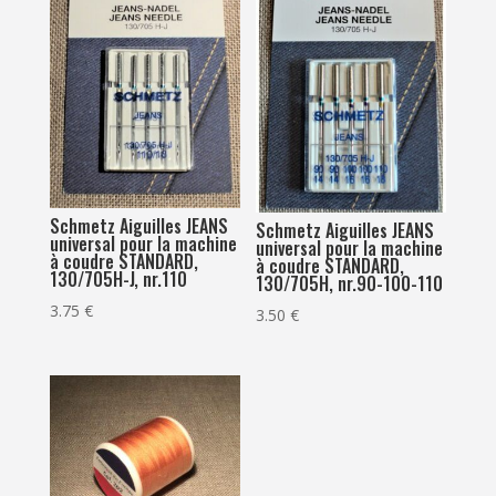
Schmetz Aiguilles JEANS
Schmetz Aiguilles JEANS
universal pour la machine
universal pour la machine
à coudre STANDARD,
à coudre STANDARD,
130/705H-J, nr.110
130/705H, nr.90-100-110
3.75
€
3.50
€