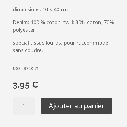
dimensions: 10 x 40 cm
Denim: 100 % coton twill: 30% coton, 70%
polyester
spécial tissus lourds, pour raccommoder
sans coudre.
UGS :
3723-71
3.95
€
quantité
Ajouter au panier
de
Pièce
thermocollante