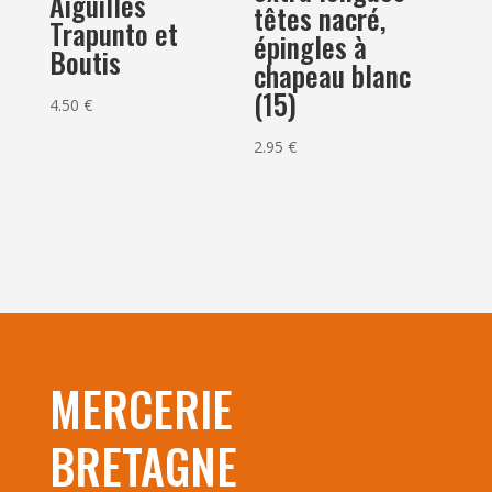
Aiguilles
têtes nacré,
Trapunto et
épingles à
Boutis
chapeau blanc
(15)
4.50
€
2.95
€
MERCERIE
BRETAGNE