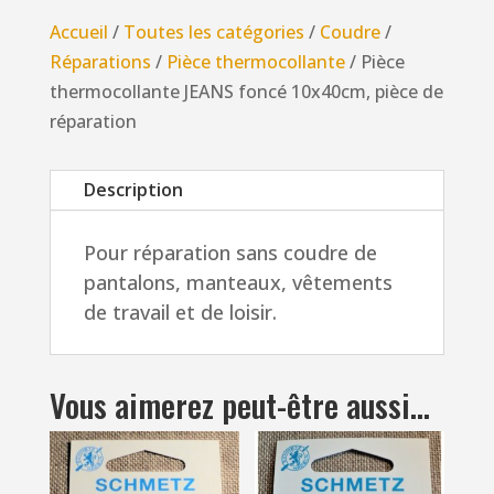
JEANS
Accueil
/
Toutes les catégories
/
Coudre
/
foncé
Réparations
/
Pièce thermocollante
/ Pièce
10x40cm,
thermocollante JEANS foncé 10x40cm, pièce de
pièce
réparation
de
réparation
Description
Pour réparation sans coudre de
pantalons, manteaux, vêtements
de travail et de loisir.
Vous aimerez peut-être aussi…