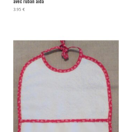
avec ruban aida
3.95
€