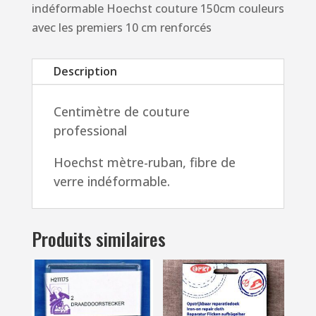
indéformable Hoechst couture 150cm couleurs
couture
avec les premiers 10 cm renforcés
150cm
couleurs
Description
avec
les
Centimètre de couture
premiers
professional
10
cm
Hoechst mètre-ruban, fibre de
renforcés
verre indéformable.
Produits similaires