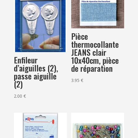
Pièce
thermocollante
JEANS clair
Enfileur
10x40cm, pièce
d’aiguilles (2),
de réparation
passe aiguille
3.95
€
(2)
2.00
€