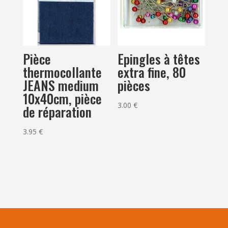
Pièce
Epingles à têtes
thermocollante
extra fine, 80
JEANS medium
pièces
10x40cm, pièce
3.00
€
de réparation
3.95
€