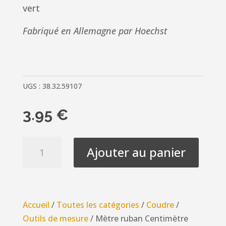
vert
Fabriqué en Allemagne par Hoechst
UGS :
38.32.59107
3.95
€
quantité
Ajouter au panier
de
Mètre
ruban
Centimètre
Accueil
/
Toutes les catégories
/
Coudre
/
indéformable
Outils de mesure
/ Mètre ruban Centimètre
Hoechst