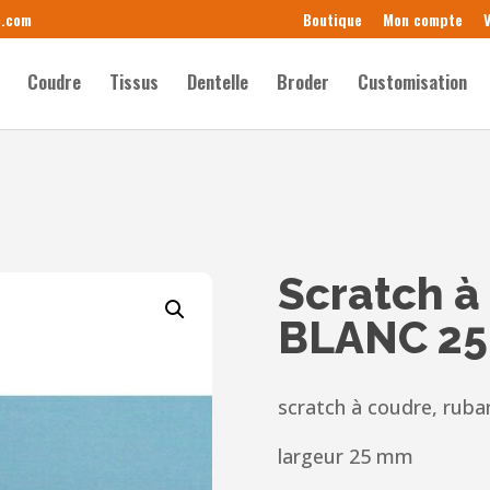
e.com
Boutique
Mon compte
V
Coudre
Tissus
Dentelle
Broder
Customisation
Scratch à
BLANC 2
scratch à coudre, rub
largeur 25 mm