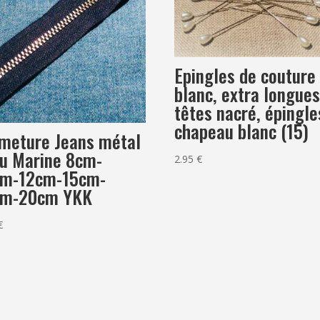
Epingles de couture
blanc, extra longue
têtes nacré, épingle
chapeau blanc (15)
meture Jeans métal
u Marine 8cm-
2.95
€
cm-12cm-15cm-
cm-20cm YKK
€