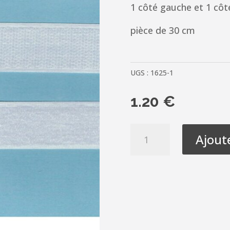
1 côté gauche et 1 côt
pièce de 30 cm
UGS :
1625-1
1.20
€
quantité
Ajout
de
Scratch
à
coudre
30cm
BLANC
25mm