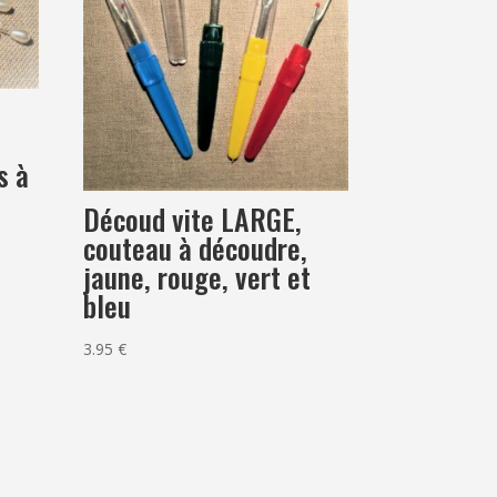
s
s à
Découd vite LARGE,
couteau à découdre,
jaune, rouge, vert et
bleu
3.95
€