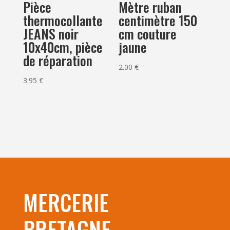
Pièce
Mètre ruban
thermocollante
centimètre 150
JEANS noir
cm couture
10x40cm, pièce
jaune
de réparation
2.00
€
3.95
€
MERCERIE
BRETAGNE