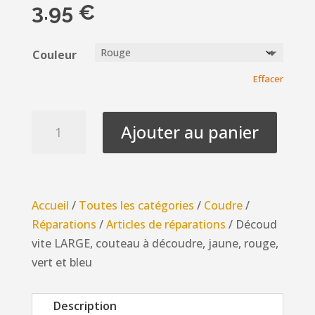
3.95
€
Couleur
Effacer
quantité
Ajouter au panier
de
Découd
vite
LARGE,
Accueil
/
Toutes les catégories
/
Coudre
/
couteau
Réparations
/
Articles de réparations
/ Découd
à
vite LARGE, couteau à découdre, jaune, rouge,
découdre,
vert et bleu
jaune,
rouge,
Description
vert