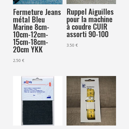
Ruppel Aiguilles
Fermeture Jeans
pour la machine
métal Bleu
à coudre CUIR
Marine 8cm-
assorti 90-100
10cm-12cm-
15cm-18cm-
3.50
€
20cm YKK
2.50
€