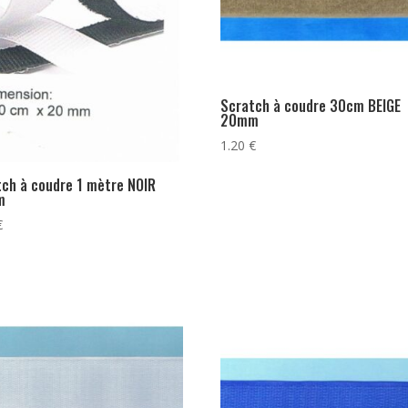
Scratch à coudre 30cm BEIGE
20mm
1.20
€
tch à coudre 1 mètre NOIR
m
€