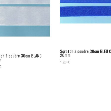
Scratch à coudre 30cm BLEU C
20mm
tch à coudre 30cm BLANC
m
1.20
€
€