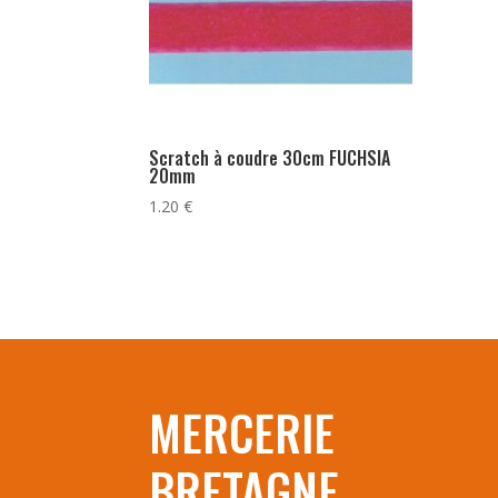
Scratch à coudre 30cm FUCHSIA
20mm
1.20
€
MERCERIE
BRETAGNE