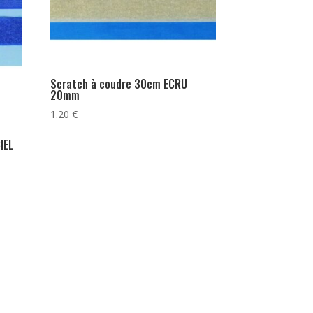
Scratch à coudre 30cm ECRU
20mm
1.20
€
IEL