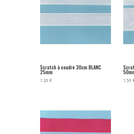
Scratch à coudre 30cm BLANC
Scra
25mm
50m
1.20
€
1.50