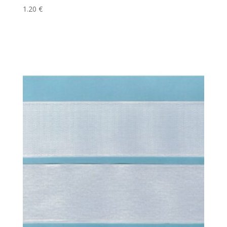
1.20
€