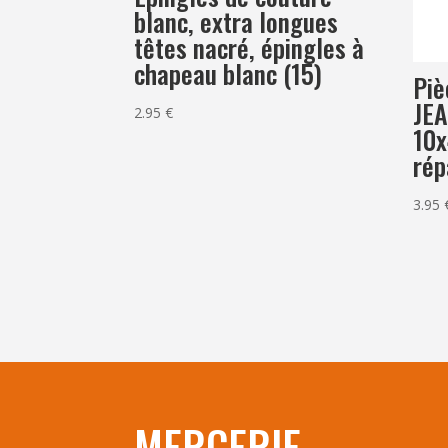
blanc, extra longues
têtes nacré, épingles à
chapeau blanc (15)
Piè
JE
2.95
€
10x
rép
3.95
MERCERIE