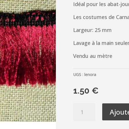
Idéal pour les abat-jo
Les costumes de Carnav
Largeur: 25 mm
Lavage à la main seul
Vendu au mètre
UGS :
lenora
1.50
€
quantité
Ajout
de
Galon