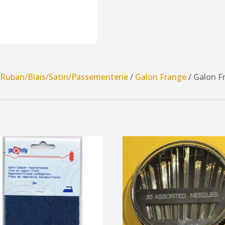
Frange
25mm
rouge
/
Ruban/Biais/Satin/Passementerie
/
Galon Frange
/ Galon 