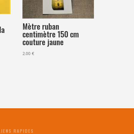
Mètre ruban
la
centimètre 150 cm
couture jaune
2.00
€
LIENS RAPIDES