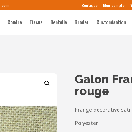
e.com
Boutique
Mon compte
V
Coudre
Tissus
Dentelle
Broder
Customisation
Galon Fr
rouge
Frange décorative sati
Polyester