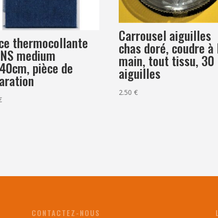
Carrousel aiguilles
ce thermocollante
chas doré, coudre à 
ANS medium
main, tout tissu, 30
40cm, pièce de
aiguilles
aration
2.50
€
€
CONTACTEZ-NOUS