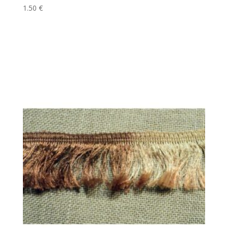
1.50
€