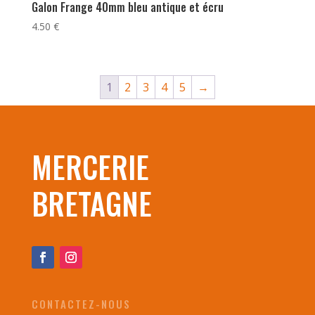
Galon Frange 40mm bleu antique et écru
4.50
€
1
2
3
4
5
→
MERCERIE
BRETAGNE
CONTACTEZ-NOUS