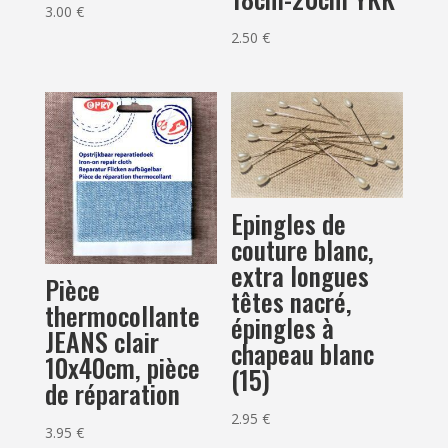
3.00
€
2.50
€
Epingles de
couture blanc,
extra longues
Pièce
têtes nacré,
thermocollante
épingles à
JEANS clair
chapeau blanc
10x40cm, pièce
(15)
de réparation
2.95
€
3.95
€