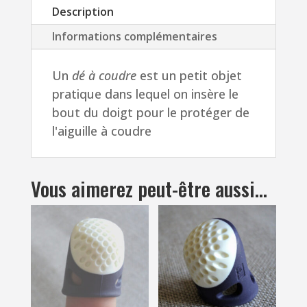
Description
18mm
métal
Informations complémentaires
Prym
anti-
Un
dé à coudre
est un petit objet
dérapant
pratique dans lequel on insère le
au
bout du doigt pour le protéger de
choix,
l'aiguille à coudre
dé
couturière
Vous aimerez peut-être aussi…