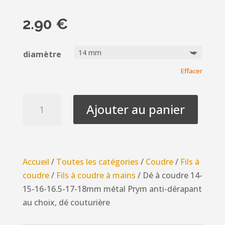
2.90
€
diamètre
Effacer
quantité
Ajouter au panier
de
Dé
à
coudre
Accueil
/
Toutes les catégories
/
Coudre
/
Fils à
14-
coudre
/
Fils à coudre à mains
/ Dé à coudre 14-
15-
15-16-16.5-17-18mm métal Prym anti-dérapant
16-
au choix, dé couturière
16.5-
17-