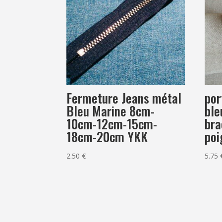
por
Fermeture Jeans métal
ble
Bleu Marine 8cm-
bra
10cm-12cm-15cm-
poi
18cm-20cm YKK
5.75
2.50
€