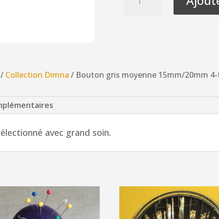
Ajout
de
Bouton
gris
moyenne
15mm/20mm
4-
/
Collection Dimna
/ Bouton gris moyenne 15mm/20mm 4-
trous
mplémentaires
électionné avec grand soin.