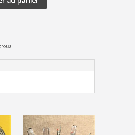
er au panier
trous