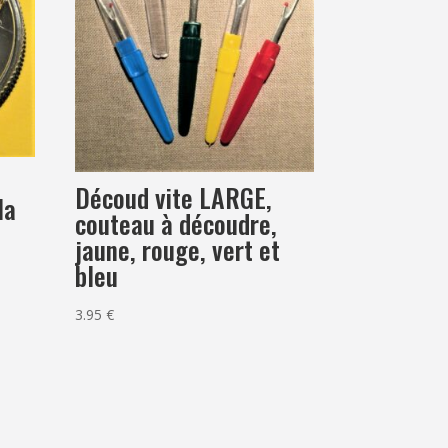
Découd vite LARGE,
la
couteau à découdre,
jaune, rouge, vert et
bleu
3.95
€