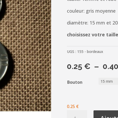
couleur: gris moyenne
diamètre: 15 mm et 2
choisissez votre taill
UGS :
155 - bordeaux
0.25
€
–
0.4
Bouton
0.25
€
quantité