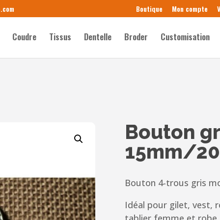
e.com
Boutique
Mon compte
V
Coudre
Tissus
Dentelle
Broder
Customisation
Bouton g
15mm/20
Bouton 4-trous gris m
Idéal pour gilet, vest, 
tablier femme et robe 