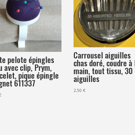
Carrousel aiguilles
te pelote épingles
chas doré, coudre à 
u avec clip, Prym,
main, tout tissu, 30
celet, pique épingle
aiguilles
gnet 611337
2.50
€
€