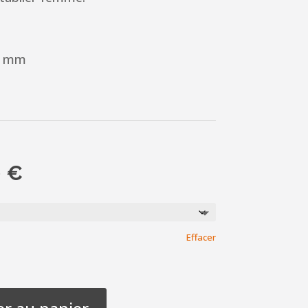
0 mm
e
Plage
0
€
de
prix :
0.25 €
Effacer
à
0.40 €