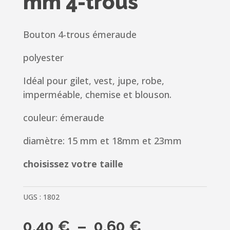
mm 4-trous
Bouton 4-trous émeraude
polyester
Idéal pour gilet, vest, jupe, robe,
imperméable, chemise et blouson.
couleur: émeraude
diamètre: 15 mm et 18mm et 23mm
choisissez votre taille
UGS :
1802
Plage
0.40
€
–
0.60
€