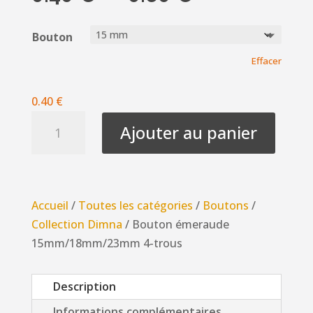
de
prix :
Bouton
0.40 €
Effacer
à
0.60 €
0.40
€
quantité
Ajouter au panier
de
Bouton
émeraude
15mm/18mm/23mm
Accueil
/
Toutes les catégories
/
Boutons
/
4-
Collection Dimna
/ Bouton émeraude
trous
15mm/18mm/23mm 4-trous
Description
Informations complémentaires