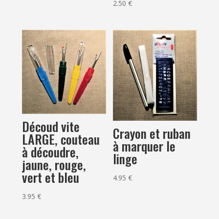
2.50
€
Découd vite
Crayon et ruban
LARGE, couteau
à marquer le
à découdre,
linge
jaune, rouge,
vert et bleu
4.95
€
3.95
€