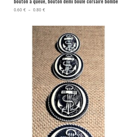
bouton à queue, bouton demi boule corsaire bombé
Plage
0.60
€
–
0.80
€
de
prix :
0.60 €
à
0.80 €