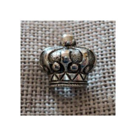
à
0.70 €