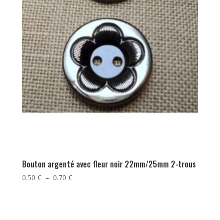
Bouton argenté avec fleur noir 22mm/25mm 2-trous
Plage
0.50
€
–
0.70
€
de
prix :
0.50 €