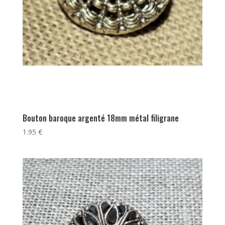
Bouton baroque argenté 18mm métal filigrane
1.95
€