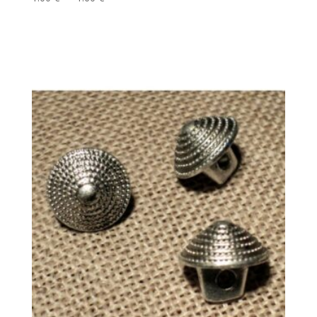
de
prix :
1.00 €
à
1.60 €