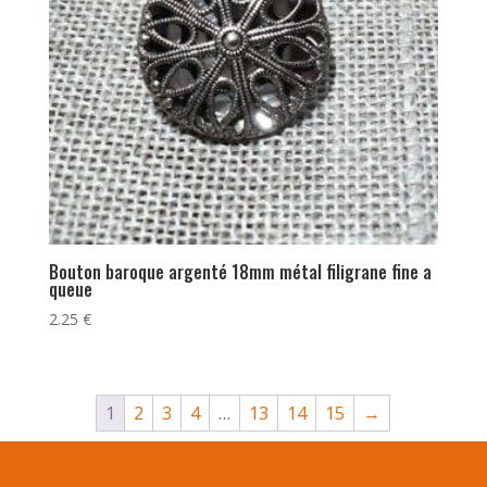
Bouton baroque argenté 18mm métal filigrane fine a
queue
2.25
€
1
2
3
4
…
13
14
15
→