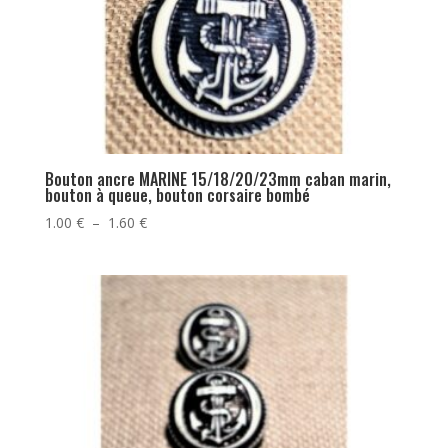
Bouton ancre MARINE 15/18/20/23mm caban marin,
bouton à queue, bouton corsaire bombé
Plage
1.00
€
–
1.60
€
de
prix :
1.00 €
à
1.60 €