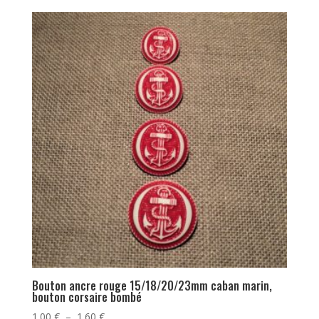
prix :
1.00 €
à
1.60 €
Bouton ancre rouge 15/18/20/23mm caban marin,
bouton corsaire bombé
Plage
1.00
€
–
1.60
€