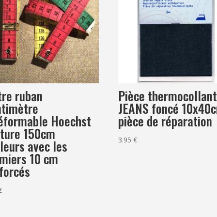
re ruban
Pièce thermocollan
timètre
JEANS foncé 10x40
éformable Hoechst
pièce de réparation
ture 150cm
3.95
€
leurs avec les
miers 10 cm
forcés
€