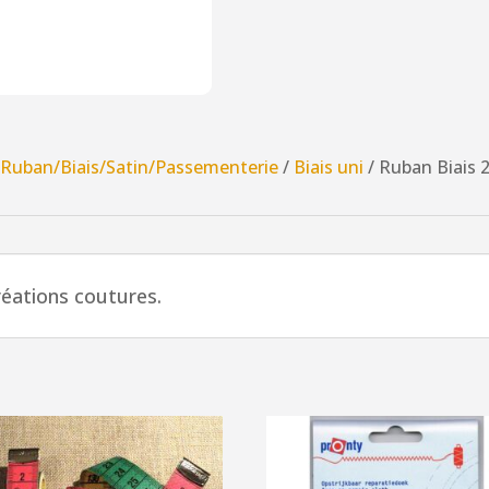
clair
layette
/
Ruban/Biais/Satin/Passementerie
/
Biais uni
/ Ruban Biais 2
réations coutures.