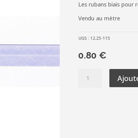
Les rubans biais pour r
Vendu au mètre
UGS :
12.25-115
0.80
€
quantité
Ajout
de
Ruban
Biais
20mm
Bleu
lavande,
bleu