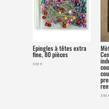
Epingles à têtes extra
Mèt
fine, 80 pièces
Cen
ind
3.00
€
cou
cou
pre
ren
3.95