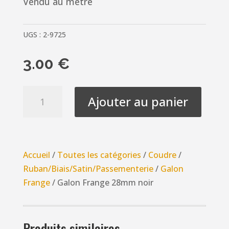
Vendu au mètre
UGS :
2-9725
3.00
€
quantité
Ajouter au panier
de
Galon
Frange
28mm
Accueil
/
Toutes les catégories
/
Coudre
/
noir
Ruban/Biais/Satin/Passementerie
/
Galon
Frange
/ Galon Frange 28mm noir
Produits similaires