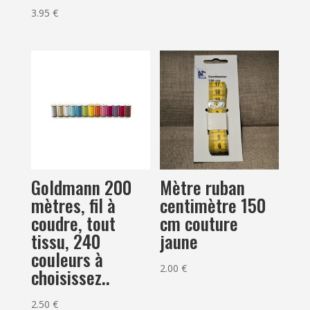
3.95
€
Goldmann 200
Mètre ruban
mètres, fil à
centimètre 150
coudre, tout
cm couture
tissu, 240
jaune
couleurs à
2.00
€
choisissez..
2.50
€