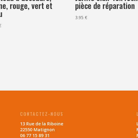
ne, rouge, vert et
pièce de réparation
u
3.95
€
€
CONTACTEZ-NOUS
13 Rue de la Riboine
22550 Matignon
06 77 15 89 31