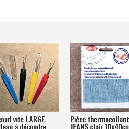
coton
machine
à
coudre,
machine
broderie,
fil
à
quilter
oud vite LARGE,
Pièce thermocollan
teau à découdre,
JEANS clair 10x40c