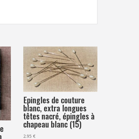
Epingles de couture
blanc, extra longues
têtes nacré, épingles à
chapeau blanc (15)
te
m,
2.95
€