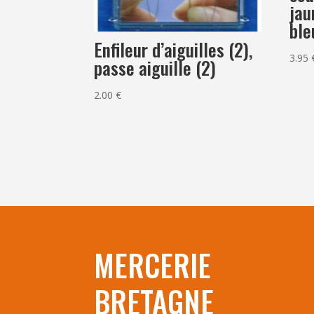
jau
ble
Enfileur d’aiguilles (2),
3.95
passe aiguille (2)
2.00
€
MERCERIE
BRETAGNE