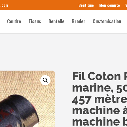
e.com
Boutique
Mon compte
V
Coudre
Tissus
Dentelle
Broder
Customisation
Fil Coton
marine, 50
457 mètres
machine à
machine br