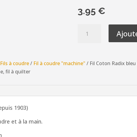
3.95
€
quantité
Ajout
de
Fil
Coton
Radix
/
Fils à coudre
/
Fil à coudre "machine"
/ Fil Coton Radix bleu 
bleu
 fil à quilter
marine,
500
yards
Nr.50
depuis 1903)
(
457
dre et à la main.
mètres)
n
fil