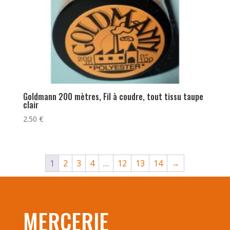
Goldmann 200 mètres, Fil à coudre, tout tissu taupe
clair
2.50
€
1
2
3
4
…
12
13
14
→
MERCERIE