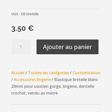
UGS :
EB bretelle
3.50
€
quantité
Ajouter au panier
de
Elastique
bretelle
blanc
Accueil
/
Toutes les catégories
/
Customisation
20mm
/
Accessoires lingerie
/ Elastique bretelle blanc
pour
20mm pour soutien gorge, lingerie, dentelle
soutien
crochet, vendu au mètre
gorge,
lingerie,
dentelle