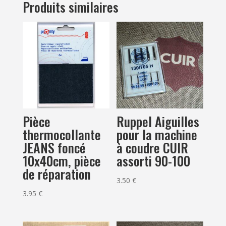
Produits similaires
crochet,
vendu
au
mètre
Pièce
Ruppel Aiguilles
thermocollante
pour la machine
JEANS foncé
à coudre CUIR
10x40cm, pièce
assorti 90-100
de réparation
3.50
€
3.95
€