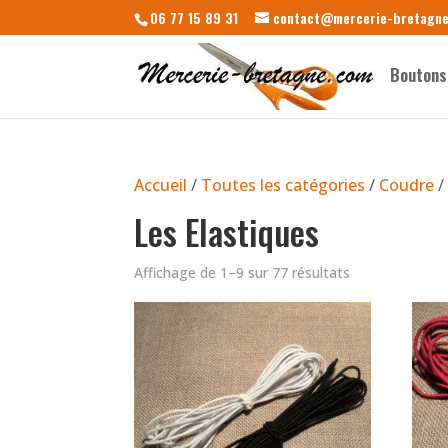
06 77 15 89 31
contact@mercerie-bretagn
Boutons
Accueil
/
Toutes les catégories
/
Coudre
/
Les Elastiques
Affichage de 1–9 sur 77 résultats