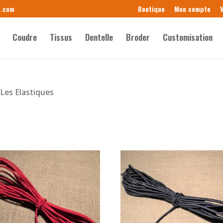
e.com
Boutique
Mon compte
V
Coudre
Tissus
Dentelle
Broder
Customisation
 Les Elastiques