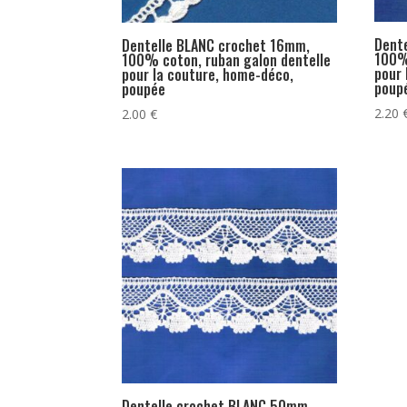
Dent
Dentelle BLANC crochet 16mm,
100%
100% coton, ruban galon dentelle
pour 
pour la couture, home-déco,
poup
poupée
2.20
2.00
€
Dentelle crochet BLANC 50mm,