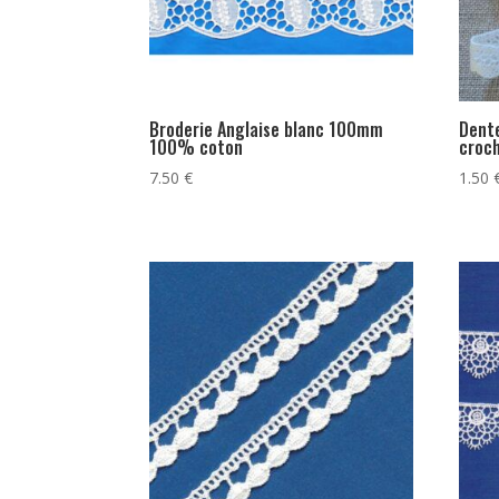
Broderie Anglaise blanc 100mm
Dent
100% coton
croch
7.50
€
1.50