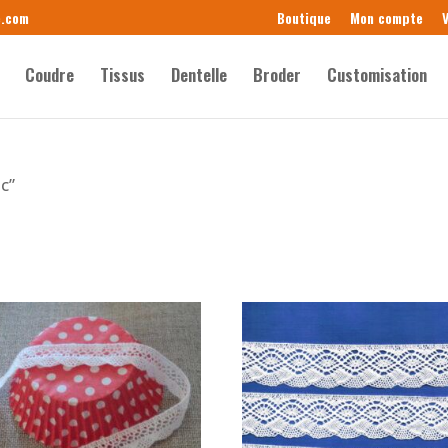
e.com
Boutique
Mon compte
V
Coudre
Tissus
Dentelle
Broder
Customisation
nc”