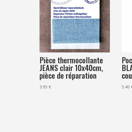
Pièce thermocollante
Poc
JEANS clair 10x40cm,
BL
pièce de réparation
cou
3.95
€
5.40