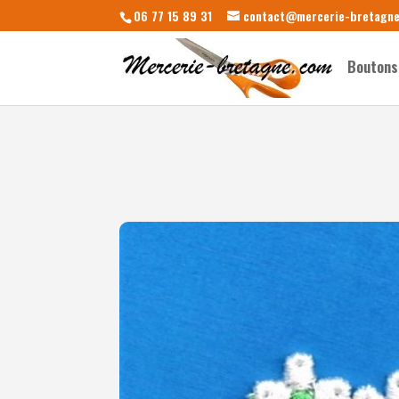
06 77 15 89 31
contact@mercerie-bretagn
Boutons