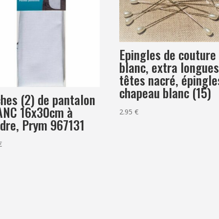
Epingles de couture
blanc, extra longue
têtes nacré, épingle
chapeau blanc (15)
hes (2) de pantalon
ANC 16x30cm à
2.95
€
dre, Prym 967131
€