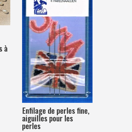
s
s à
Enfilage de perles fine,
aiguilles pour les
perles