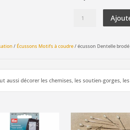
quantité
Ajout
de
écusson
Dentelle
brodé
sation
/
Écussons Motifs à coudre
/ écusson Dentelle brodé 
mini
fleur
blanc
à
t aussi décorer les chemises, les soutien-gorges, les 
coudre
2.5
x
2.5
cm