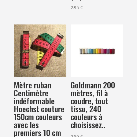
2.95
€
Mètre ruban
Goldmann 200
Centimètre
mètres, fil à
indéformable
coudre, tout
Hoechst couture
tissu, 240
150cm couleurs
couleurs à
avec les
choisissez..
premiers 10 cm
2.50
€