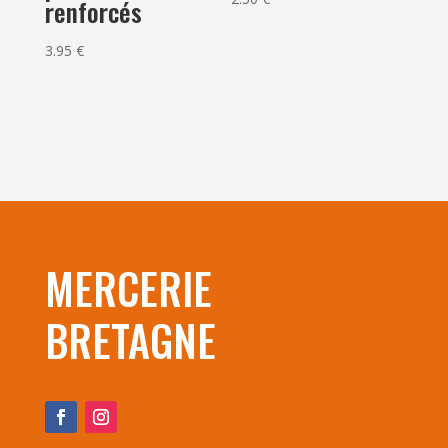
renforcés
3.95
€
MERCERIE
BRETAGNE