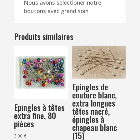
Nous avons selectioner notre
boutons avec grand soin.
Produits similaires
Epingles de
couture blanc,
extra longues
Epingles à têtes
têtes nacré,
extra fine, 80
épingles à
pièces
chapeau blanc
(15)
3.00
€