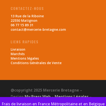
CONTACTEZ-NOUS
13 Rue de la Riboine
22550 Matignon
06 77 15 89 31
contact@mercerie-bretagne.com
LIENS RAPIDES
Livraison
Marchés
Mentions légales
Conditions Générales de Vente
@copyright 2025 Mercerie Bretagne –
Design
My Press Web
–
Mentions Légales
–
CGV
–
Politique de confidentialité
Frais de livraison en France Métropolitaine et en Belgique