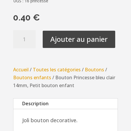
UGS :
16 princesse
0.40
€
quantité
Ajouter au panier
de
Bouton
Princesse
bleu
Accueil
/
Toutes les catégories
/
Boutons
/
clair
Boutons enfants
/ Bouton Princesse bleu clair
14mm,
14mm, Petit bouton enfant
Petit
bouton
Description
enfant
Joli bouton decorative.