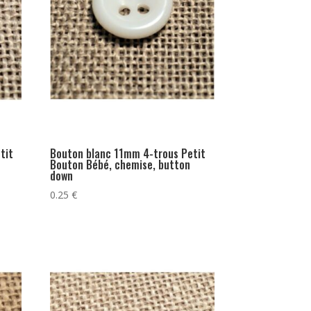
tit
Bouton blanc 11mm 4-trous Petit
Bouton Bébé, chemise, button
down
0.25
€