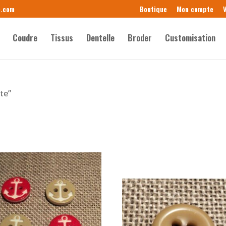
e.com
Boutique
Mon compte
V
Coudre
Tissus
Dentelle
Broder
Customisation
tte”