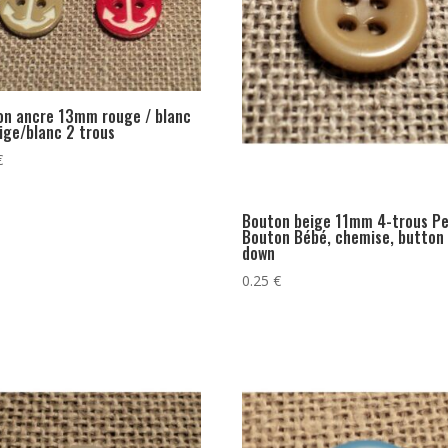
on ancre 13mm rouge / blanc
ige/blanc 2 trous
€
Bouton beige 11mm 4-trous Pe
Bouton Bébé, chemise, button
down
0.25
€