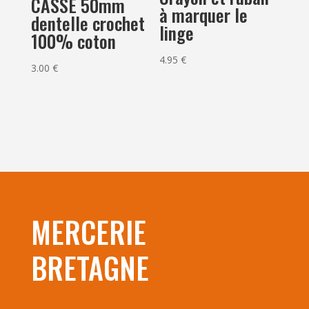
CASSE 50mm
à marquer le
dentelle crochet
linge
100% coton
4.95
€
3.00
€
MERCERIE
BRETAGNE