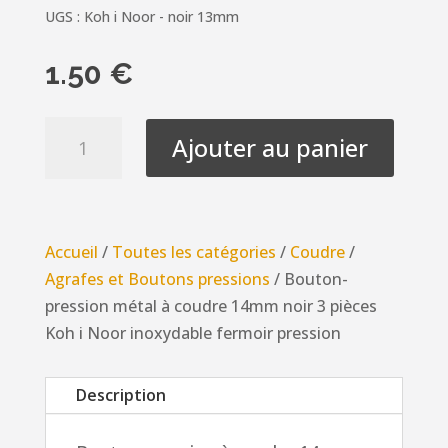
UGS :
Koh i Noor - noir 13mm
1.50
€
quantité
Ajouter au panier
de
Bouton-
pression
métal
Accueil
/
Toutes les catégories
/
Coudre
/
à
Agrafes et Boutons pressions
/ Bouton-
coudre
pression métal à coudre 14mm noir 3 pièces
14mm
Koh i Noor inoxydable fermoir pression
noir
3
Description
pièces
Koh