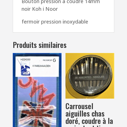
Bouton pression à coudre 14mm
i
noir Koh i Noor
Noor
inoxydable
fermoir pression inoxydable
fermoir
pression
Produits similaires
Carrousel
aiguilles chas
doré, coudre à la