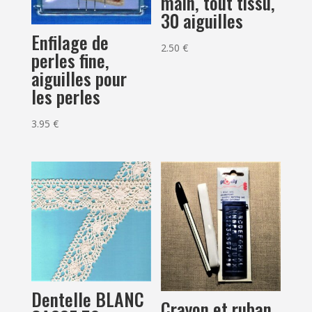
main, tout tissu,
30 aiguilles
Enfilage de
2.50
€
perles fine,
aiguilles pour
les perles
3.95
€
Dentelle BLANC
Crayon et ruban