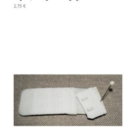
2.75
€