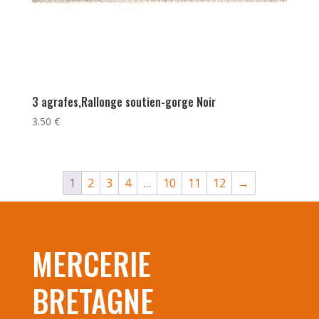
3 agrafes,Rallonge soutien-gorge Noir
3.50
€
1
2
3
4
…
10
11
12
→
MERCERIE
BRETAGNE