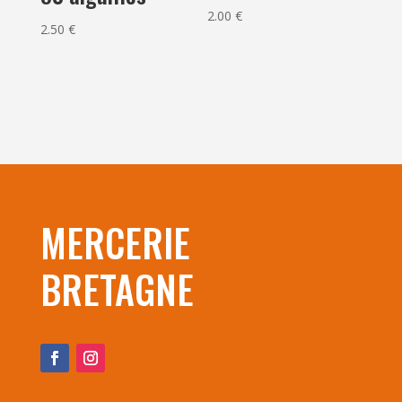
2.00
€
2.50
€
MERCERIE
BRETAGNE