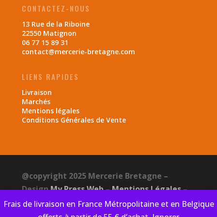
CONTACTEZ-NOUS
13 Rue de la Riboine
22550 Matignon
06 77 15 89 31
contact@mercerie-bretagne.com
LIENS RAPIDES
Livraison
Marchés
Mentions légales
Conditions Générales de Vente
@copyright 2025 Mercerie Bretagne –
Design
My Press Web
–
Mentions Légales
–
CGV
–
Politique de confidentialité
Frais de livraison en France Métropolitaine et en Belgique