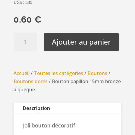
UGS :
535
0.60
€
quantité
Ajouter au panier
de
Bouton
papillon
15mm
Accueil
/
Toutes les catégories
/
Boutons
/
bronze
Boutons dorés
/ Bouton papillon 15mm bronze
à
à queque
queque
Description
Joli bouton décoratif.