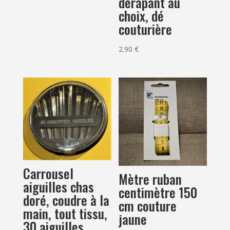
dérapant au
choix, dé
couturière
2.90
€
Carrousel
Mètre ruban
aiguilles chas
centimètre 150
doré, coudre à la
cm couture
main, tout tissu,
jaune
30 aiguilles