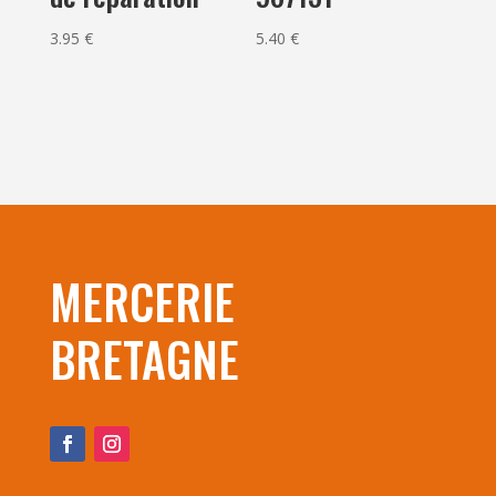
3.95
€
5.40
€
MERCERIE
BRETAGNE