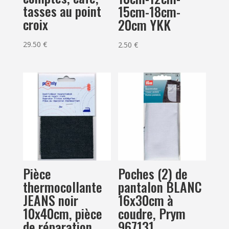
tasses au point
15cm-18cm-
croix
20cm YKK
29.50
€
2.50
€
Pièce
Poches (2) de
thermocollante
pantalon BLANC
JEANS noir
16x30cm à
10x40cm, pièce
coudre, Prym
de réparation
967131