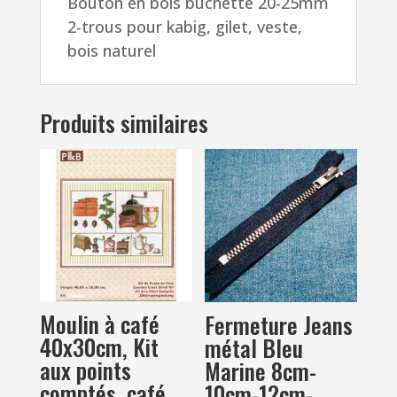
Bouton en bois bûchette 20-25mm
bois
2-trous pour kabig, gilet, veste,
naturel
bois naturel
Produits similaires
Moulin à café
Fermeture Jeans
40x30cm, Kit
métal Bleu
aux points
Marine 8cm-
comptés, café,
10cm-12cm-