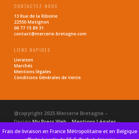
CONTACTEZ-NOUS
13 Rue de la Riboine
22550 Matignon
06 77 15 89 31
contact@mercerie-bretagne.com
LIENS RAPIDES
Livraison
Marchés
Mentions légales
Conditions Générales de Vente
@copyright 2025 Mercerie Bretagne –
Design
My Press Web
–
Mentions Légales
–
CGV
–
Politique de confidentialité
Frais de livraison en France Métropolitaine et en Belgique