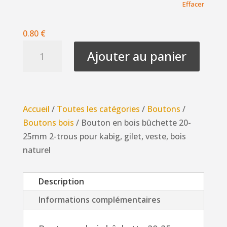
Effacer
à
1.00 €
0.80
€
quantité
Ajouter au panier
de
Bouton
en
bois
Accueil
/
Toutes les catégories
/
Boutons
/
bûchette
Boutons bois
/ Bouton en bois bûchette 20-
20-
25mm 2-trous pour kabig, gilet, veste, bois
25mm
naturel
2-
trous
Description
pour
kabig,
Informations complémentaires
gilet,
veste,