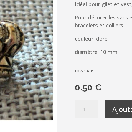
Idéal pour gilet et vest
Pour décorer les sacs 
bracelets et colliers.
couleur: doré
diamètre: 10 mm
UGS :
416
0.50
€
quantité
Ajout
de
Bouton
doré