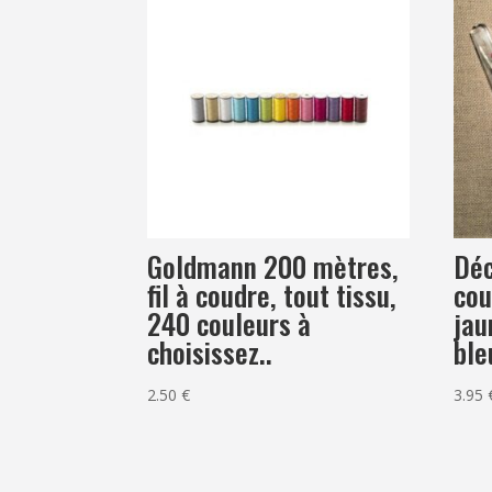
Goldmann 200 mètres,
Déc
fil à coudre, tout tissu,
cou
240 couleurs à
jau
choisissez..
ble
2.50
€
3.95