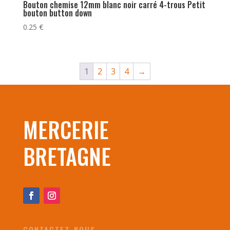
Bouton chemise 12mm blanc noir carré 4-trous Petit
bouton button down
0.25
€
1
2
3
4
→
MERCERIE
BRETAGNE
CONTACTEZ-NOUS