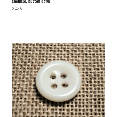
chemise, button down
0.25
€