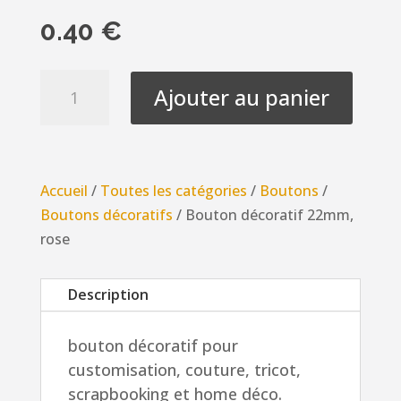
0.40
€
quantité
Ajouter au panier
de
Bouton
décoratif
22mm,
Accueil
/
Toutes les catégories
/
Boutons
/
rose
Boutons décoratifs
/ Bouton décoratif 22mm,
rose
Description
bouton décoratif pour
customisation, couture, tricot,
scrapbooking et home déco.