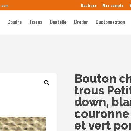
e.com
Boutique
Mon compte
V
Coudre
Tissus
Dentelle
Broder
Customisation
Bouton c
trous Pet
down, bla
couronne 
et vert 