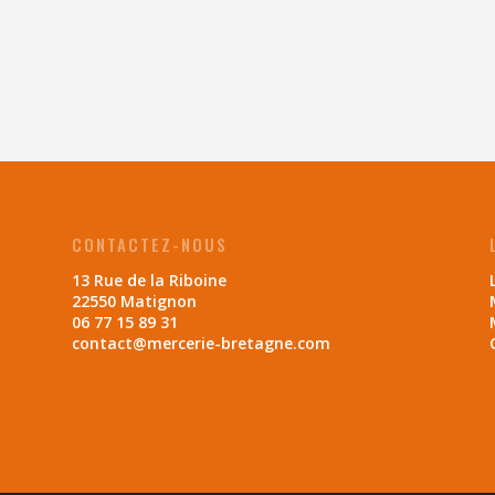
CONTACTEZ-NOUS
13 Rue de la Riboine
22550 Matignon
06 77 15 89 31
contact@mercerie-bretagne.com