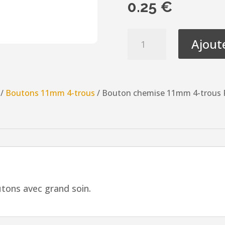
0.25
€
quantité
Ajout
de
Bouton
chemise
11mm
/
Boutons 11mm 4-trous
/ Bouton chemise 11mm 4-trous P
4-
trous
Petit
bouton
button
down,
blanc
tons avec grand soin.
avec
couronne
de