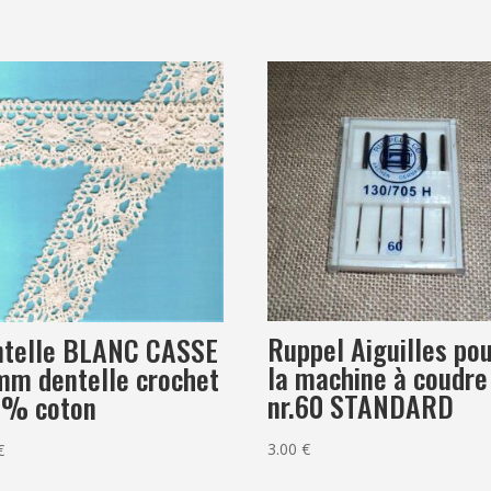
laurier
noir
et
vert
pomme
Ruppel Aiguilles po
ntelle BLANC CASSE
la machine à coudre
m dentelle crochet
nr.60 STANDARD
0% coton
3.00
€
€