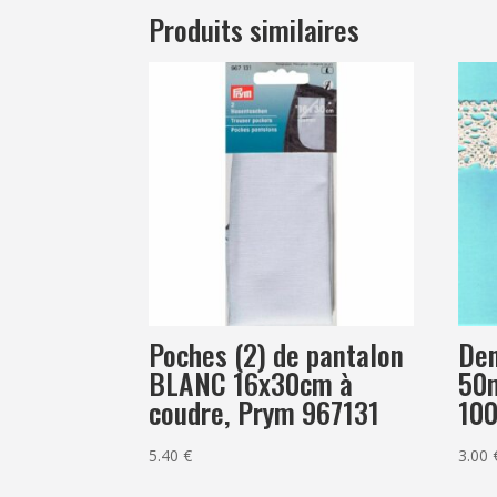
Produits similaires
Poches (2) de pantalon
De
BLANC 16x30cm à
50m
coudre, Prym 967131
10
5.40
€
3.00