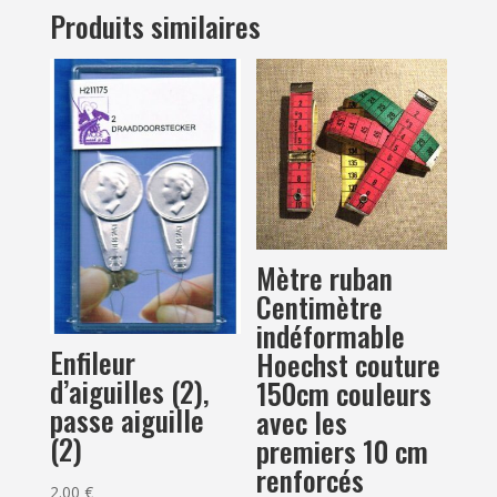
0.40 €
Produits similaires
à
0.50 €
Mètre ruban
Centimètre
indéformable
Enfileur
Hoechst couture
d’aiguilles (2),
150cm couleurs
passe aiguille
avec les
(2)
premiers 10 cm
renforcés
2.00
€