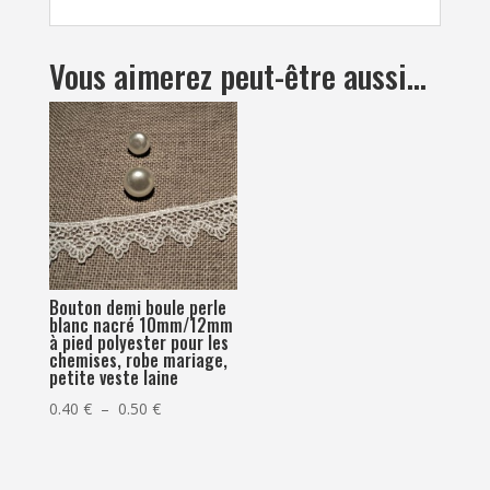
Vous aimerez peut-être aussi…
Bouton demi boule perle
blanc nacré 10mm/12mm
à pied polyester pour les
chemises, robe mariage,
petite veste laine
Plage
0.40
€
–
0.50
€
de
prix :