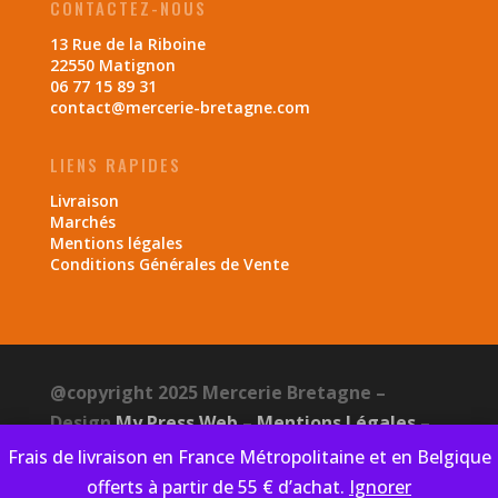
CONTACTEZ-NOUS
13 Rue de la Riboine
22550 Matignon
06 77 15 89 31
contact@mercerie-bretagne.com
LIENS RAPIDES
Livraison
Marchés
Mentions légales
Conditions Générales de Vente
@copyright 2025 Mercerie Bretagne –
Design
My Press Web
–
Mentions Légales
–
CGV
–
Politique de confidentialité
Frais de livraison en France Métropolitaine et en Belgique
offerts à partir de 55 € d’achat.
Ignorer