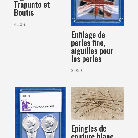
Trapunto et
Boutis
4.50
€
Enfilage de
perles fine,
aiguilles pour
les perles
3.95
€
Epingles de
couture blanc,