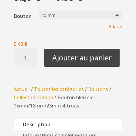
de
prix :
Bouton
0.40 €
Effacer
à
0.60 €
0.40
€
quantité
Ajouter au panier
de
Bouton
bleu
ciel
Accueil
/
Toutes les catégories
/
Boutons
/
15mm/18mm/23mm
Collection Dimna
/ Bouton bleu ciel
4-
15mm/18mm/23mm 4-trous
trous
Description
Informations complémentaires