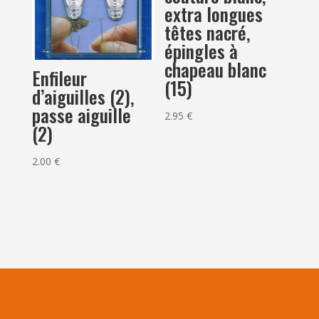
extra longues
têtes nacré,
épingles à
chapeau blanc
Enfileur
(15)
d’aiguilles (2),
passe aiguille
2.95
€
(2)
2.00
€