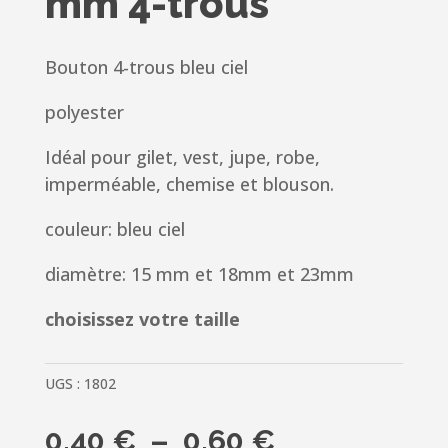
mm 4-trous
Bouton 4-trous bleu ciel
polyester
Idéal pour gilet, vest, jupe, robe,
imperméable, chemise et blouson.
couleur: bleu ciel
diamètre: 15 mm et 18mm et 23mm
choisissez votre taille
UGS :
1802
Plage
0.40
€
–
0.60
€