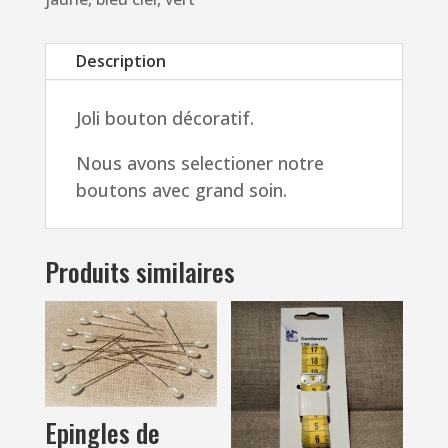
16mm,
Bouton
Description
blanc
à
Joli bouton décoratif.
pois
rouge,
Nous avons selectioner notre
jaune,
boutons avec grand soin.
bleu
ciel,
vert
Produits similaires
Epingles de