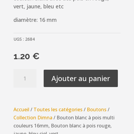
vert, jaune, bleu etc
diamètre: 16 mm
UGS :
2684
1.20
€
quantité
Ajouter au panier
de
Bouton
blanc
à
Accueil
/
Toutes les catégories
/
Boutons
/
pois
Collection Dimna
/ Bouton blanc à pois multi
multi
couleurs 16mm, Bouton blanc à pois rouge,
couleurs
jaune, bleu ciel, vert