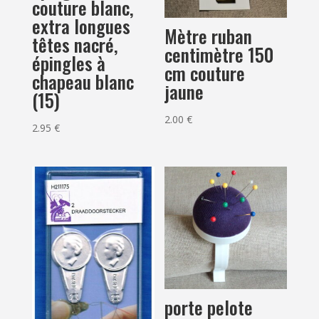
couture blanc,
extra longues
Mètre ruban
têtes nacré,
centimètre 150
épingles à
cm couture
chapeau blanc
jaune
(15)
2.00
€
2.95
€
porte pelote