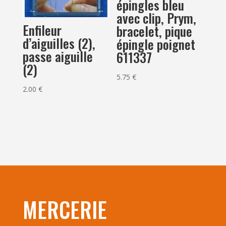
épingles bleu
avec clip, Prym,
Enfileur
bracelet, pique
d’aiguilles (2),
épingle poignet
passe aiguille
611337
(2)
5.75
€
2.00
€
MERCERIE