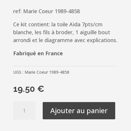
ref: Marie Coeur 1989-4858
Ce kit contient: la toile Aïda 7pts/cm
blanche, les fils à broder, 1 aiguille bout
arrondi et le diagramme avec explications.
Fabriqué en France
UGS :
Marie Coeur 1989-4858
19.50
€
quantité
Ajouter au panier
de
ABC
Triskell