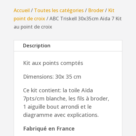
30x35cm
Accueil
/
Toutes les catégories
/
Broder
/
Kit
Aïda
point de croix
/ ABC Triskell 30x35cm Aïda 7 Kit
7
au point de croix
Kit
au
Description
point
de
Kit aux points comptés
croix
Dimensions: 30x 35 cm
Ce kit contient: la toile Aïda
7pts/cm blanche, les fils à broder,
1 aiguille bout arrondi et le
diagramme avec explications.
Fabriqué en France