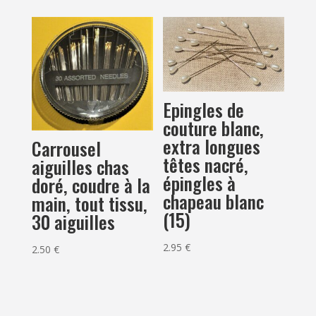
Epingles de
couture blanc,
extra longues
Carrousel
têtes nacré,
aiguilles chas
épingles à
doré, coudre à la
chapeau blanc
main, tout tissu,
(15)
30 aiguilles
2.95
€
2.50
€