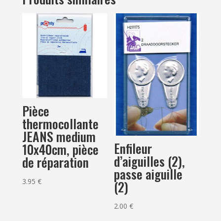
Pièce
thermocollante
JEANS medium
Enfileur
10x40cm, pièce
d’aiguilles (2),
de réparation
passe aiguille
3.95
€
(2)
2.00
€