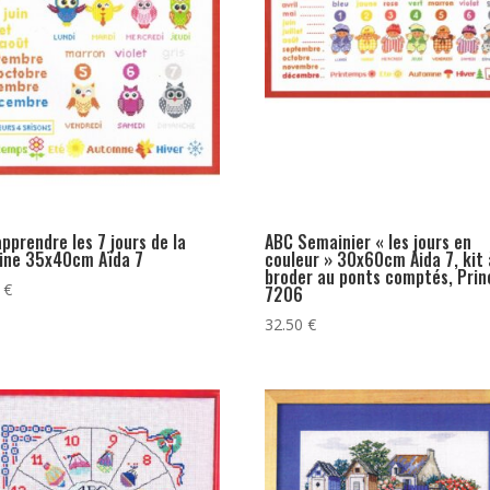
pprendre les 7 jours de la
ABC Semainier « les jours en
ine 35x40cm Aïda 7
couleur » 30x60cm Aida 7, kit 
broder au ponts comptés, Prin
0
€
7206
32.50
€