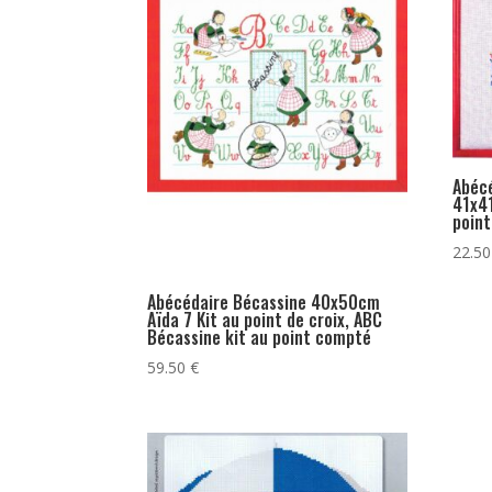
Abécé
41x41
poin
22.5
Abécédaire Bécassine 40x50cm
Aïda 7 Kit au point de croix, ABC
Bécassine kit au point compté
59.50
€