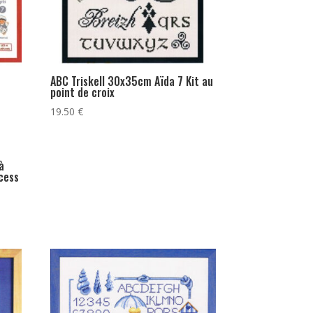
ABC Triskell 30x35cm Aïda 7 Kit au
point de croix
19.50
€
à
cess