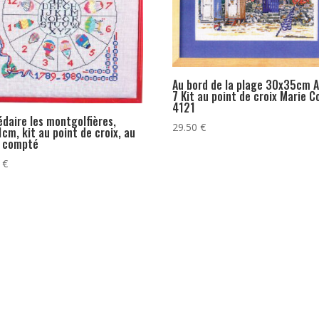
Au bord de la plage 30x35cm A
7 Kit au point de croix Marie C
4121
daire les montgolfières,
29.50
€
cm, kit au point de croix, au
t compté
0
€