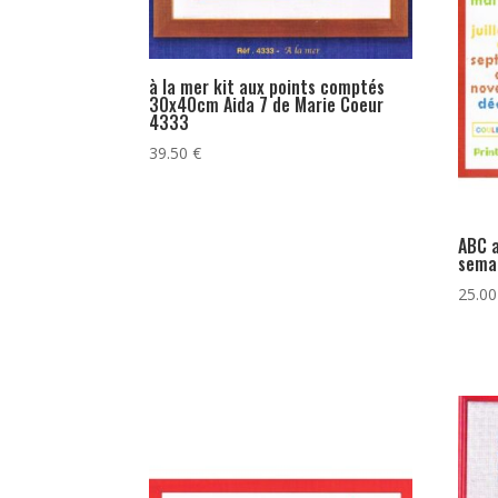
à la mer kit aux points comptés
30x40cm Aida 7 de Marie Coeur
4333
39.50
€
ABC a
sema
25.0