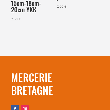
15cm-18cm-
2.00
€
20cm YKK
2.50
€
MERCERIE
BRETAGNE