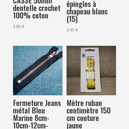
CASSE 50mm
épingles à
dentelle crochet
chapeau blanc
100% coton
(15)
3.00
€
2.95
€
Mètre ruban
Fermeture Jeans
centimètre 150
métal Bleu
cm couture
Marine 8cm-
jaune
10cm-12cm-