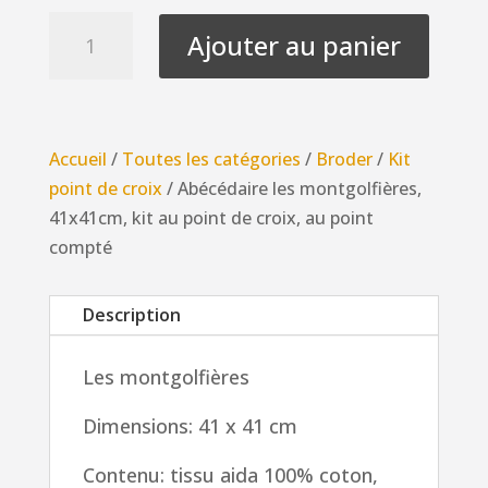
quantité
Ajouter au panier
de
Abécédaire
les
montgolfières,
Accueil
/
Toutes les catégories
/
Broder
/
Kit
41x41cm,
point de croix
/ Abécédaire les montgolfières,
kit
41x41cm, kit au point de croix, au point
au
compté
point
de
Description
croix,
au
Les montgolfières
point
compté
Dimensions: 41 x 41 cm
Contenu: tissu aida 100% coton,