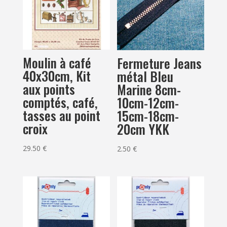
Moulin à café
Fermeture Jeans
40x30cm, Kit
métal Bleu
aux points
Marine 8cm-
comptés, café,
10cm-12cm-
tasses au point
15cm-18cm-
croix
20cm YKK
29.50
€
2.50
€