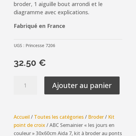
broder, 1 aiguille bout arrondi et le
diagramme avec explications.
Fabriqué en France
UGS :
Princesse 7206
32.50
€
quantité
Ajouter au panier
de
ABC
Semainier
"les
Accueil
/
Toutes les catégories
/
Broder
/
Kit
jours
point de croix
/ ABC Semainier « les jours en
en
couleur » 30x60cm Aida 7, kit à broder au ponts