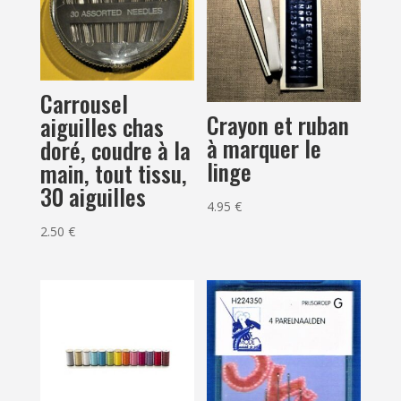
Carrousel
Crayon et ruban
aiguilles chas
à marquer le
doré, coudre à la
linge
main, tout tissu,
30 aiguilles
4.95
€
2.50
€