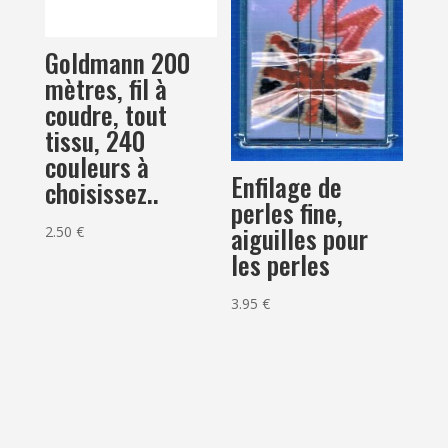
Goldmann 200
mètres, fil à
coudre, tout
tissu, 240
couleurs à
Enfilage de
choisissez..
perles fine,
aiguilles pour
2.50
€
les perles
3.95
€