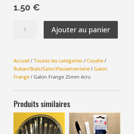
1.50
€
quantité
Ajouter au panier
de
Galon
Frange
25mm
Accueil
/
Toutes les catégories
/
Coudre
/
écru
Ruban/Biais/Satin/Passementerie
/
Galon
Frange
/ Galon Frange 25mm écru
Produits similaires