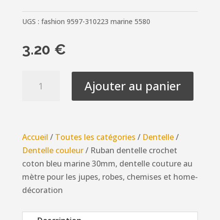
UGS :
fashion 9597-310223 marine 5580
3.20
€
quantité
Ajouter au panier
de
Ruban
dentelle
crochet
Accueil
/
Toutes les catégories
/
Dentelle
/
coton
Dentelle couleur
/ Ruban dentelle crochet
bleu
coton bleu marine 30mm, dentelle couture au
marine
mètre pour les jupes, robes, chemises et home-
30mm,
décoration
dentelle
couture