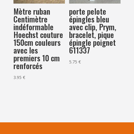
Mètre ruban
porte pelote
Centimètre
épingles bleu
indéformable
avec clip, Prym,
Hoechst couture
bracelet, pique
150cm couleurs
épingle poignet
avec les
611337
premiers 10 cm
5.75
€
renforcés
3.95
€