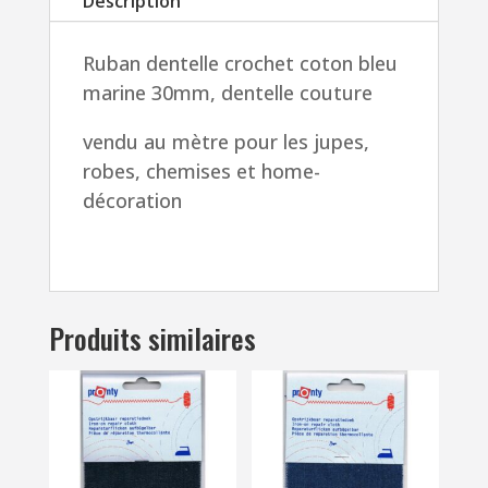
Description
au
mètre
Ruban dentelle crochet coton bleu
pour
marine 30mm, dentelle couture
les
jupes,
vendu au mètre pour les jupes,
robes,
robes, chemises et home-
chemises
décoration
et
home-
décoration
Produits similaires